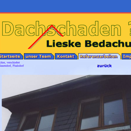
rker, verschiefert
auendorf, Phalsdorf