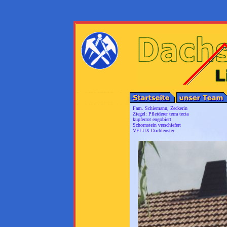
Fam. Schiemann, Zeckerin
Ziegel: Pfleiderer terra tecta
kupferrot engobiert
Schornstein verschiefert
VELUX Dachfenster