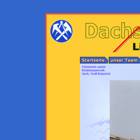
Schornstein saniert
Klinkermauerwerk
Jacob, Groß-Krausnick